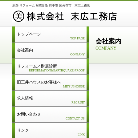
新築 リフォーム 耐震診断 府中市 国分寺市｜末広工務店
トップページ
TOP PAGE
会社案内
COMPANY
会社案内
CONPANY
リフォーム／耐震診断
REFORMATION&EARTHQUAKE-PROOF
旧三井ハウスのお客様へ
MITSUI-HOUSE
求人情報
RECRUIT
お問い合わせ
CONTACT US
リンク
LINK