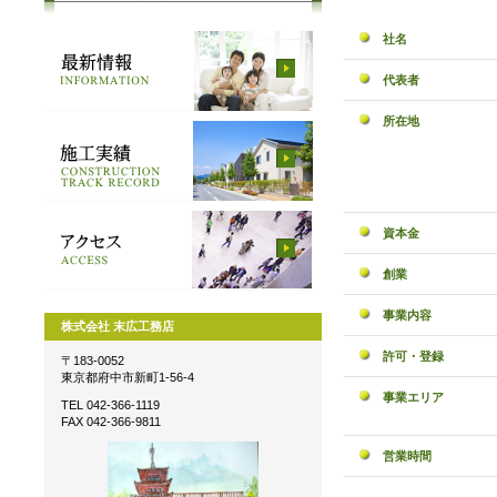
社名
代表者
所在地
資本金
創業
事業内容
株式会社 末広工務店
許可・登録
〒183-0052
東京都府中市新町1-56-4
事業エリア
TEL 042-366-1119
FAX 042-366-9811
営業時間