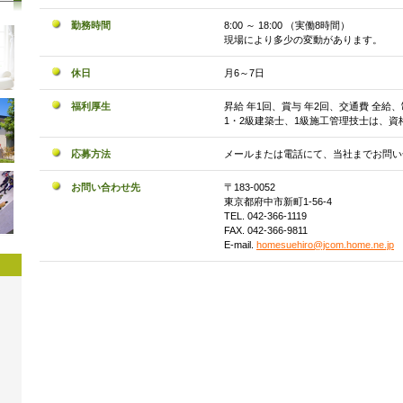
勤務時間
8:00 ～ 18:00 （実働8時間）
現場により多少の変動があります。
休日
月6～7日
福利厚生
昇給 年1回、賞与 年2回、交通費 全給
1・2級建築士、1級施工管理技士は、
応募方法
メールまたは電話にて、当社までお問い
お問い合わせ先
〒183-0052
東京都府中市新町1-56-4
TEL. 042-366-1119
FAX. 042-366-9811
E-mail.
homesuehiro@jcom.home.ne.jp