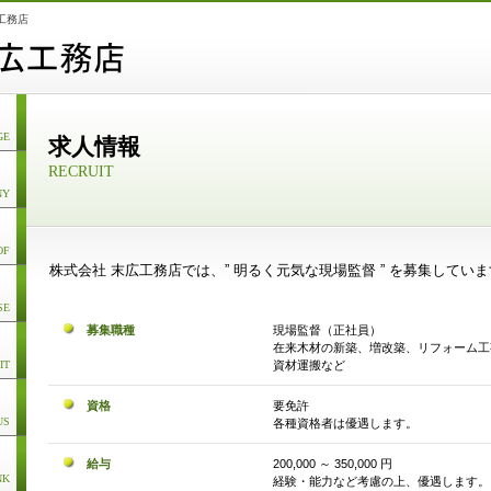
工務店
GE
求人情報
RECRUIT
NY
OF
株式会社 末広工務店では、” 明るく元気な現場監督 ” を募集してい
SE
募集職種
現場監督（正社員）
在来木材の新築、増改築、リフォーム工
資材運搬など
IT
資格
要免許
US
各種資格者は優遇します。
給与
200,000 ～ 350,000 円
NK
経験・能力など考慮の上、優遇します。