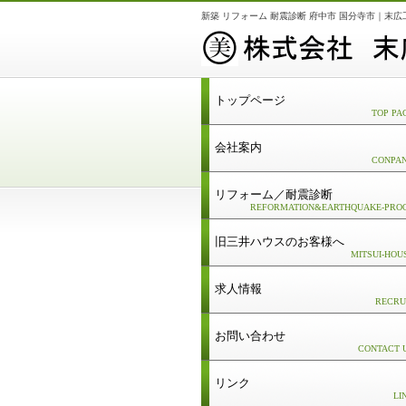
新築 リフォーム 耐震診断 府中市 国分寺市｜末広
トップページ
TOP PA
会社案内
CONPA
リフォーム／耐震診断
REFORMATION&EARTHQUAKE-PRO
旧三井ハウスのお客様へ
MITSUI-HOU
求人情報
RECRU
お問い合わせ
CONTACT 
リンク
LI