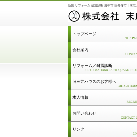
新築 リフォーム 耐震診断 府中市 国分寺市｜末広
トップページ
TOP PA
会社案内
CONPA
リフォーム／耐震診断
REFORMATION&EARTHQUAKE-PRO
旧三井ハウスのお客様へ
MITSUI-HOU
求人情報
RECRU
お問い合わせ
CONTACT 
リンク
LI